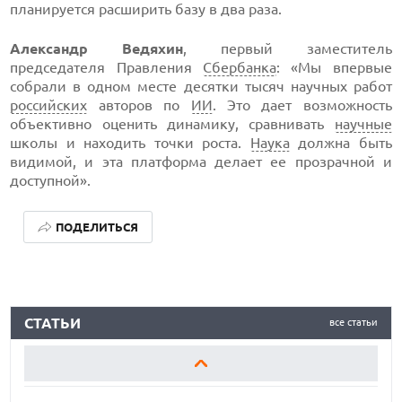
планируется расширить базу в два раза.
Александр Ведяхин
, первый заместитель
председателя Правления
Сбербанка
: «Мы впервые
собрали в одном месте десятки тысяч научных работ
российских
авторов по
ИИ
. Это дает возможность
объективно оценить динамику, сравнивать
научные
школы и находить точки роста.
Наука
должна быть
видимой, и эта платформа делает ее прозрачной и
доступной».
ПОДЕЛИТЬСЯ
КАК БЕЗОПАСНО КУПИТЬ Б/У СМАРТФОН
СТАТЬИ
все статьи
ОБЗОР ПЫЛЕСОСА DREAME Z40 AQUACYCLE PRO
ОБЗОР МОНИТОРА MSI PRO MAX 271PHW E14