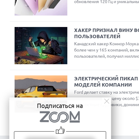
обновления 120 Гц и уникаль
защиты от посторонних взглядо
ХАКЕР ПРИЗНАЛ ВИНУ 
ПОЛЬЗОВАТЕЛЕЙ
Канадский хакер Коннор Моука 
более чем у 165 компаний, вк
пользователей, получил милли
строгого тюремного срока.
ЭЛЕКТРИЧЕСКИЙ ПИКАП 
МОДЕЛЕЙ КОМПАНИИ
Ford делает ставку на электри
привлекательную цену около $3
компактные грузовики, домини
Подписаться на