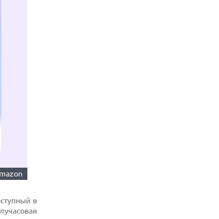
mazon
оступный в
лучасовая