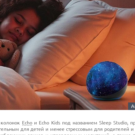
A
 колонок
Echo
и Echo Kids под названием Sleep Studio, 
тельным для детей и менее стрессовым для родителей и 