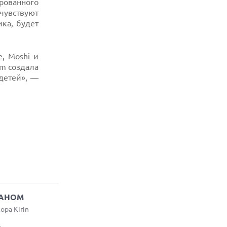
рованного
чувствуют
ика, будет
, Moshi и
lm создала
детей», —
РАНОМ
ра Kirin