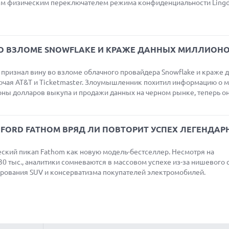
ным физическим переключателем режима конфиденциальности Ling
в.
ВО ВЗЛОМЕ SNOWFLAKE И КРАЖЕ ДАННЫХ МИЛЛИОН
признал вину во взломе облачного провайдера Snowflake и краже 
лючая AT&T и Ticketmaster. Злоумышленник похитил информацию о 
оны долларов выкупа и продажи данных на черном рынке, теперь о
FORD FATHOM ВРЯД ЛИ ПОВТОРИТ УСПЕХ ЛЕГЕНДАР
ческий пикап Fathom как новую модель-бестселлер. Несмотря на
0 тыс., аналитики сомневаются в массовом успехе из-за нишевого 
рования SUV и консерватизма покупателей электромобилей.