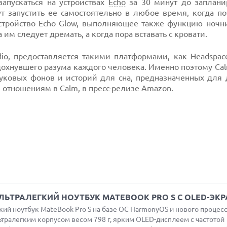
запускаться на устройствах
Echo
за 30 минут до заплани
т запустить ее самостоятельно в любое время, когда по
. Устройство Echo Glow, выполняющее также функцию ночн
им следует дремать, а когда пора вставать с кровати.
io, предоставляется такими платформами, как Headspace
дохнувшего разума каждого человека. Именно поэтому Ca
ковых фонов и историй для сна, предназначенных для 
 отношениям в Calm, в пресс-релизе Amazon.
ЛЬТРАЛЕГКИЙ НОУТБУК MATEBOOK PRO S С OLED-ЭК
й ноутбук MateBook Pro S на базе ОС HarmonyOS и нового процессо
льтралегким корпусом весом 798 г, ярким OLED-дисплеем с частотой