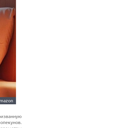
mazon
призванную
опекунов.