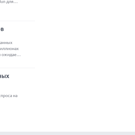
dun для
ОВ
данных
миллионах
н ожидает
НЫХ
спроса на