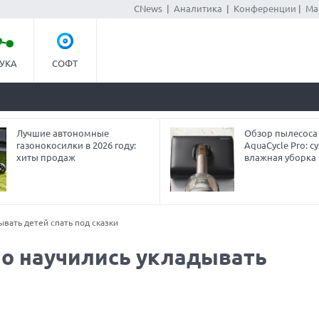
CNews
|
Аналитика
|
Конференции
|
Ма
УКА
СОФТ
Лучшие автономные
Обзор пылесоса
газонокосилки в 2026 году:
AquaCycle Pro: су
хиты продаж
влажная уборка 
вать детей спать под сказки
o научились укладывать