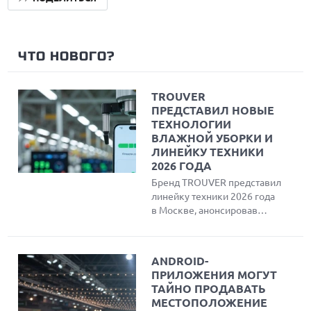
ЧТО НОВОГО?
TROUVER
ПРЕДСТАВИЛ НОВЫЕ
ТЕХНОЛОГИИ
ВЛАЖНОЙ УБОРКИ И
ЛИНЕЙКУ ТЕХНИКИ
2026 ГОДА
Бренд TROUVER представил
линейку техники 2026 года
в Москве, анонсировав
флагманские роботы-
пылесосы S70 с системой
роликовой уборки
ANDROID-
HydroForce и премиальные
ПРИЛОЖЕНИЯ МОГУТ
модели Z70. Также
ТАЙНО ПРОДАВАТЬ
показаны вертикальные
МЕСТОПОЛОЖЕНИЕ
пылесосы, аэрогриль и