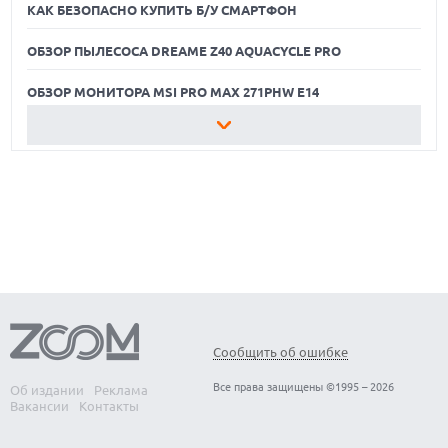
Эксперты призывают
КАК БЕЗОПАСНО КУПИТЬ Б/У СМАРТФОН
отключать ненужный сбор
информации для защиты
ОБЗОР ПЫЛЕСОСА DREAME Z40 AQUACYCLE PRO
конфиденциальности.
ОБЗОР МОНИТОРА MSI PRO MAX 271PHW E14
КАК БЕЗОПАСНО КУПИТЬ Б/У СМАРТФОН
ОБЗОР ПЫЛЕСОСА DREAME Z40 AQUACYCLE PRO
ОБЗОР МОНИТОРА MSI PRO MAX 271PHW E14
Сообщить об ошибке
Все права защищены ©1995 – 2026
Об издании
Реклама
Вакансии
Контакты