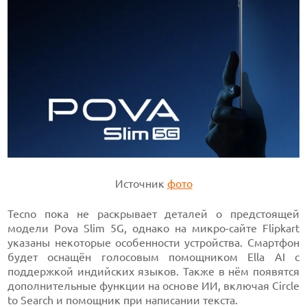
Источник
фото
Tecno пока не раскрывает деталей о предстоящей
модели Pova Slim 5G, однако на микро-сайте Flipkart
указаны некоторые особенности устройства. Смартфон
будет оснащён голосовым помощником Ella AI с
поддержкой индийских языков. Также в нём появятся
дополнительные функции на основе ИИ, включая Circle
to Search и помощник при написании текста.