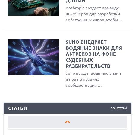
ДЛЯ ИИ
Anthropic создает команду
инженеров для разработки
собственных чипов, чтобы
повысить скорость и
энергоэффективность
работы ИИ-моделей Claude
SUNO ВНЕДРЯЕТ
и снизить зависимость от
ВОДЯНЫЕ ЗНАКИ ДЛЯ
сторонних поставщиков
AI-ТРЕКОВ НА ФОНЕ
вычислительных
СУДЕБНЫХ
мощностей.
РАЗБИРАТЕЛЬСТВ
Suno вводит водяные знаки
и новые правила
сообщества для
маркировки AI-треков и
защиты авторских прав на
ЛУЧШИЕ АВТОНОМНЫЕ ГАЗОНОКОСИЛКИ В 2026 ГОДУ
фоне судебных исков от
СТАТЬИ
все статьи
музыкальных гигантов.
ЛУЧШИЕ ВИДЕОРЕГИСТРАТОРЫ В 2026 ГОДУ
КАК БЕЗОПАСНО КУПИТЬ Б/У СМАРТФОН