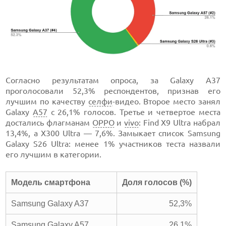
Согласно результатам опроса, за Galaxy A37
проголосовали 52,3% респондентов, признав его
лучшим по качеству
селфи
-видео. Второе место занял
Galaxy
A57
с 26,1% голосов. Третье и четвертое места
достались флагманам
OPPO
и
vivo
: Find X9 Ultra набрал
13,4%, а X300 Ultra — 7,6%. Замыкает список Samsung
Galaxy S26 Ultra: менее 1% участников теста назвали
его лучшим в категории.
Модель смартфона
Доля голосов (%)
Samsung Galaxy A37
52,3%
Samsung Galaxy A57
26,1%