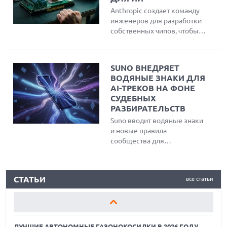
Anthropic создает команду
инженеров для разработки
собственных чипов, чтобы
повысить скорость и
энергоэффективность
работы ИИ-моделей Claude
SUNO ВНЕДРЯЕТ
и снизить зависимость от
ВОДЯНЫЕ ЗНАКИ ДЛЯ
сторонних поставщиков
AI-ТРЕКОВ НА ФОНЕ
вычислительных
СУДЕБНЫХ
мощностей.
РАЗБИРАТЕЛЬСТВ
Suno вводит водяные знаки
и новые правила
сообщества для
маркировки AI-треков и
защиты авторских прав на
ЛУЧШИЕ АВТОНОМНЫЕ ГАЗОНОКОСИЛКИ В 2026 ГОДУ
фоне судебных исков от
СТАТЬИ
все статьи
музыкальных гигантов.
ЛУЧШИЕ ВИДЕОРЕГИСТРАТОРЫ В 2026 ГОДУ
КАК БЕЗОПАСНО КУПИТЬ Б/У СМАРТФОН
ЛУЧШИЕ АВТОНОМНЫЕ ГАЗОНОКОСИЛКИ В 2026 ГОДУ