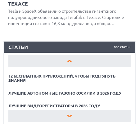
ТЕХАСЕ
Tesla и SpaceX объявили о строительстве гигантского
полупроводникового завода Terafab в Техасе. Стартовые
инвестиции составят 16,8 млрд долларов, а общая
площадь объекта превысит 100 миллионов квадратных
12 БЕСПЛАТНЫХ ПРИЛОЖЕНИЙ, ЧТОБЫ ПОДТЯНУТЬ
футов. Проект направлен на производство чипов для
ЗНАНИЯ
роботов, автономных автомобилей и космических дата-
СТАТЬИ
все статьи
центров.
ЛУЧШИЕ АВТОНОМНЫЕ ГАЗОНОКОСИЛКИ В 2026 ГОДУ
ЛУЧШИЕ ВИДЕОРЕГИСТРАТОРЫ В 2026 ГОДУ
12 БЕСПЛАТНЫХ ПРИЛОЖЕНИЙ, ЧТОБЫ ПОДТЯНУТЬ
ЗНАНИЯ
ЛУЧШИЕ АВТОНОМНЫЕ ГАЗОНОКОСИЛКИ В 2026 ГОДУ
ЛУЧШИЕ ВИДЕОРЕГИСТРАТОРЫ В 2026 ГОДУ
12 БЕСПЛАТНЫХ ПРИЛОЖЕНИЙ, ЧТОБЫ ПОДТЯНУТЬ
ЗНАНИЯ
ЛУЧШИЕ АВТОНОМНЫЕ ГАЗОНОКОСИЛКИ В 2026 ГОДУ