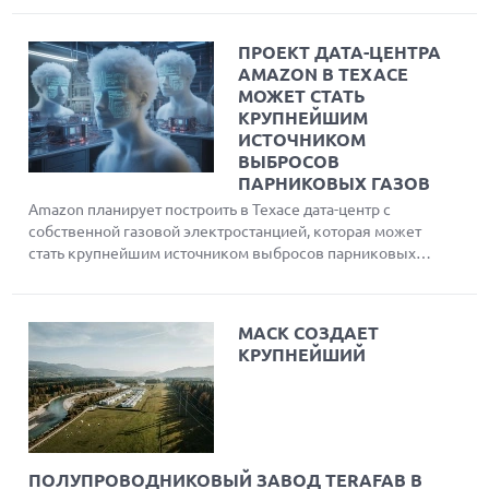
Haptics Player. Через
проводное соединение
ПРОЕКТ ДАТА-ЦЕНТРА
устройство воспроизводит
AMAZON В ТЕХАСЕ
удивительно качественный
МОЖЕТ СТАТЬ
звук, хотя беспроводная
КРУПНЕЙШИМ
передача пока ограничена.
ИСТОЧНИКОМ
ВЫБРОСОВ
ПАРНИКОВЫХ ГАЗОВ
Amazon планирует построить в Техасе дата-центр с
собственной газовой электростанцией, которая может
стать крупнейшим источником выбросов парниковых
газов в США. Проект противоречит климатическим
целям компании из-за роста энергопотребления на
нужды искусственного интеллекта.
МАСК СОЗДАЕТ
КРУПНЕЙШИЙ
ПОЛУПРОВОДНИКОВЫЙ ЗАВОД TERAFAB В