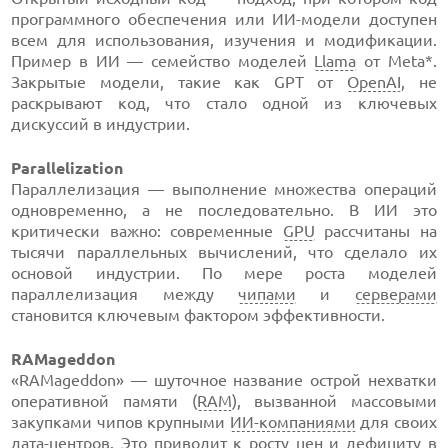
программного обеспечения или ИИ-модели доступен
всем для использования, изучения и модификации.
Пример в ИИ — семейство моделей
Llama
от Meta*.
Закрытые модели, такие как GPT от
OpenAI
, не
раскрывают код, что стало одной из ключевых
дискуссий в индустрии.
Parallelization
Параллелизация — выполнение множества операций
одновременно, а не последовательно. В ИИ это
критически важно: современные
GPU
рассчитаны на
тысячи параллельных вычислений, что сделало их
основой индустрии. По мере роста моделей
параллелизация между
чипами
и
серверами
становится ключевым фактором эффективности.
RAMageddon
«RAMageddon» — шуточное название острой нехватки
оперативной памяти (
RAM
), вызванной массовыми
закупками чипов крупными
ИИ-компаниями
для своих
дата-центров
. Это приводит к росту цен и дефициту в