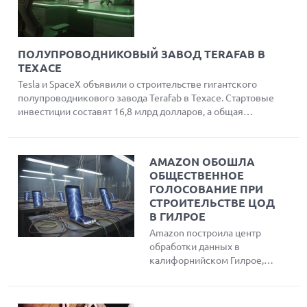
ПОЛУПРОВОДНИКОВЫЙ ЗАВОД TERAFAB В
ТЕХАСЕ
Tesla и SpaceX объявили о строительстве гигантского
полупроводникового завода Terafab в Техасе. Стартовые
инвестиции составят 16,8 млрд долларов, а общая
площадь объекта превысит 100 миллионов квадратных
футов. Проект направлен на производство чипов для
роботов, автономных автомобилей и космических дата-
AMAZON ОБОШЛА
центров.
ОБЩЕСТВЕННОЕ
ГОЛОСОВАНИЕ ПРИ
СТРОИТЕЛЬСТВЕ ЦОД
В ГИЛРОЕ
Amazon построила центр
обработки данных в
калифорнийском Гилрое,
используя устаревшие
правила зонирования, что
лишило жителей