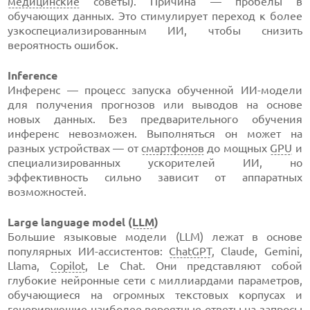
медицинские
советы). Причина — пробелы в
обучающих данных. Это стимулирует переход к более
узкоспециализированным ИИ, чтобы снизить
вероятность ошибок.
Inference
Инференс — процесс запуска обученной ИИ-модели
для получения прогнозов или выводов на основе
новых данных. Без предварительного обучения
инференс невозможен. Выполняться он может на
разных устройствах — от
смартфонов
до мощных
GPU
и
специализированных ускорителей ИИ, но
эффективность сильно зависит от аппаратных
возможностей.
Large language model (
LLM
)
Большие языковые модели (LLM) лежат в основе
популярных ИИ-ассистентов:
ChatGPT
, Claude, Gemini,
Llama,
Copilot
, Le Chat. Они представляют собой
глубокие нейронные сети с миллиардами параметров,
обучающиеся на огромных текстовых корпусах и
генерирующие наиболее вероятные ответы на запросы