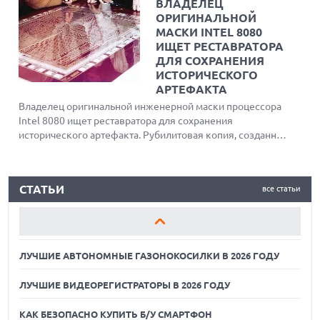
ВЛАДЕЛЕЦ
возможности
ОРИГИНАЛЬНОЙ
проголосовать против
МАСКИ INTEL 8080
проекта. Мэр города
ИЩЕТ РЕСТАВРАТОРА
оправдывает решение
ДЛЯ СОХРАНЕНИЯ
экономическими выгодами,
ИСТОРИЧЕСКОГО
но отмечает необходимость
АРТЕФАКТА
адаптации к новому
Владелец оригинальной инженерной маски процессора
общественному вниманию к
Intel 8080 ищет реставратора для сохранения
теме ЦОД.
исторического артефакта. Рубилитовая копия, созданная
вручную в эпоху до появления CAD-систем, требует
замены подложки. Эксперты подтверждают высокую
ЛУЧШИЕ АВТОНОМНЫЕ ГАЗОНОКОСИЛКИ В 2026 ГОДУ
вероятность подлинности объекта, связывая его с
СТАТЬИ
все статьи
легендарными инженерами Intel.
ЛУЧШИЕ ВИДЕОРЕГИСТРАТОРЫ В 2026 ГОДУ
КАК БЕЗОПАСНО КУПИТЬ Б/У СМАРТФОН
ЛУЧШИЕ АВТОНОМНЫЕ ГАЗОНОКОСИЛКИ В 2026 ГОДУ
ЛУЧШИЕ ВИДЕОРЕГИСТРАТОРЫ В 2026 ГОДУ
КАК БЕЗОПАСНО КУПИТЬ Б/У СМАРТФОН