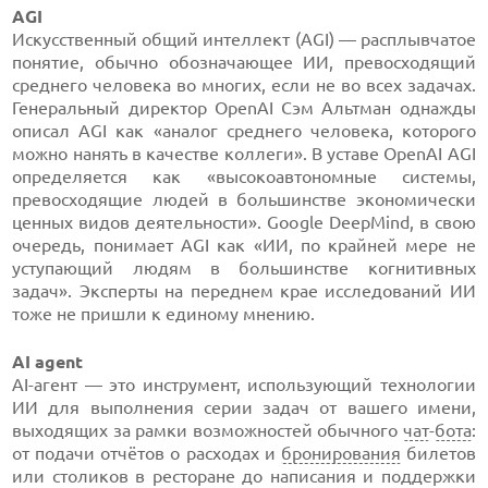
AGI
Искусственный общий интеллект (AGI) — расплывчатое
понятие, обычно обозначающее ИИ, превосходящий
среднего человека во многих, если не во всех задачах.
Генеральный директор OpenAI Сэм Альтман однажды
описал AGI как «аналог среднего человека, которого
можно нанять в качестве коллеги». В уставе OpenAI AGI
определяется как «высокоавтономные системы,
превосходящие людей в большинстве экономически
ценных видов деятельности». Google DeepMind, в свою
очередь, понимает AGI как «ИИ, по крайней мере не
уступающий людям в большинстве когнитивных
задач». Эксперты на переднем крае исследований ИИ
тоже не пришли к единому мнению.
AI agent
AI-агент — это инструмент, использующий технологии
ИИ для выполнения серии задач от вашего имени,
выходящих за рамки возможностей обычного
чат
-
бота
:
от подачи отчётов о расходах и
бронирования
билетов
или столиков в ресторане до написания и поддержки