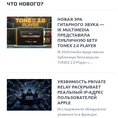
ЧТО НОВОГО?
НОВАЯ ЭРА
ГИТАРНОГО ЗВУКА —
IK MULTIMEDIA
ПРЕДСТАВИЛА
ПУБЛИЧНУЮ БЕТУ
TONEX 2.0 PLAYER
IK Multimedia представила
публичную бета-версию
TONEX 2.0 Player с
обновленным
интерфейсом, умным
поиском и до 220 новыми
УЯЗВИМОСТЬ PRIVATE
AI-моделями тонов для
RELAY РАСКРЫВАЕТ
гитары и бас-гитары.
РЕАЛЬНЫЙ IP-АДРЕС
ПОЛЬЗОВАТЕЛЕЙ
APPLE
Исследователи обнаружили
уязвимости в функции