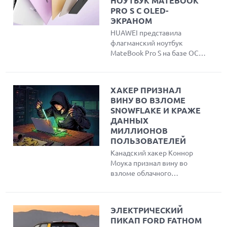
НОУТБУК MATEBOOK
PRO S С OLED-
ЭКРАНОМ
HUAWEI представила
флагманский ноутбук
MateBook Pro S на базе ОС
HarmonyOS и нового
процессора Kirin XE90.
Устройство отличается
ХАКЕР ПРИЗНАЛ
ультралегким корпусом
ВИНУ ВО ВЗЛОМЕ
весом 798 г, ярким OLED-
SNOWFLAKE И КРАЖЕ
дисплеем с частотой
ДАННЫХ
обновления 120 Гц и
МИЛЛИОНОВ
уникальным физическим
ПОЛЬЗОВАТЕЛЕЙ
переключателем режима
Канадский хакер Коннор
конфиденциальности
Моука признал вину во
Lingdun для защиты от
взломе облачного
посторонних взглядов.
провайдера Snowflake и
краже данных более чем у
165 компаний, включая
ЭЛЕКТРИЧЕСКИЙ
AT&T и Ticketmaster.
ПИКАП FORD FATHOM
Злоумышленник похитил