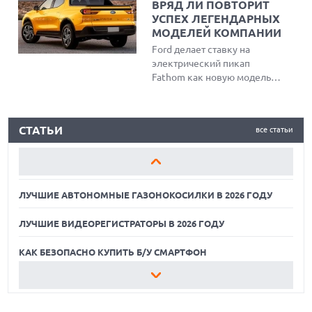
ВРЯД ЛИ ПОВТОРИТ
информацию о миллионах
УСПЕХ ЛЕГЕНДАРНЫХ
пользователей, получил
МОДЕЛЕЙ КОМПАНИИ
миллионы долларов выкупа
Ford делает ставку на
и продажи данных на
электрический пикап
черном рынке, теперь он
Fathom как новую модель-
ожидает строгого
бестселлер. Несмотря на
тюремного срока.
привлекательную цену
ЛУЧШИЕ АВТОНОМНЫЕ ГАЗОНОКОСИЛКИ В 2026 ГОДУ
около $30 тыс., аналитики
СТАТЬИ
все статьи
сомневаются в массовом
ЛУЧШИЕ ВИДЕОРЕГИСТРАТОРЫ В 2026 ГОДУ
успехе из-за нишевого
спроса на компактные
КАК БЕЗОПАСНО КУПИТЬ Б/У СМАРТФОН
грузовики, доминирования
SUV и консерватизма
ЛУЧШИЕ АВТОНОМНЫЕ ГАЗОНОКОСИЛКИ В 2026 ГОДУ
покупателей
электромобилей.
ЛУЧШИЕ ВИДЕОРЕГИСТРАТОРЫ В 2026 ГОДУ
КАК БЕЗОПАСНО КУПИТЬ Б/У СМАРТФОН
ЛУЧШИЕ АВТОНОМНЫЕ ГАЗОНОКОСИЛКИ В 2026 ГОДУ
ЛУЧШИЕ ВИДЕОРЕГИСТРАТОРЫ В 2026 ГОДУ