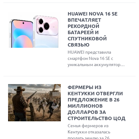
злоумышленникам обойти
защиту и узнать реальный
HUAWEI NOVA 16 SE
IP-адрес пользователей
ВПЕЧАТЛЯЕТ
Safari. Эксперты создали
РЕКОРДНОЙ
инструмент для проверки
БАТАРЕЕЙ И
утечки данных и объяснили
СПУТНИКОВОЙ
причины публичного
СВЯЗЬЮ
разглашения проблемы
HUAWEI представила
вместо обращения в
смартфон Nova 16 SE с
компанию.
уникальным аккумулятором
емкостью 8500 мАч,
спутниковой связью Beidou
и максимальной защитой
ФЕРМЕРЫ ИЗ
IP69K. Устройство оснащено
КЕНТУККИ ОТВЕРГЛИ
ярким OLED-дисплеем,
ПРЕДЛОЖЕНИЕ В 26
чипсетом Kirin 8020 и
МИЛЛИОНОВ
работает под управлением
ДОЛЛАРОВ ЗА
HarmonyOS 6.1.
СТРОИТЕЛЬСТВО ЦОД
Семья фермеров из
Кентукки отказалась
продать землю за 26