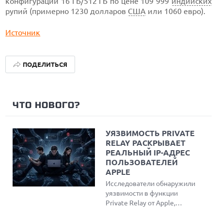
конфигурации 16 ГБ/512 ГБ по цене 109 999
индийских
рупий (примерно 1230 долларов
США
или 1060 евро).
Источник
ПОДЕЛИТЬСЯ
ЧТО НОВОГО?
УЯЗВИМОСТЬ PRIVATE
RELAY РАСКРЫВАЕТ
РЕАЛЬНЫЙ IP-АДРЕС
ПОЛЬЗОВАТЕЛЕЙ
APPLE
Исследователи обнаружили
уязвимости в функции
Private Relay от Apple,
позволяющие