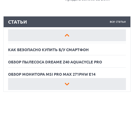
миллионов долларов для
строительства центра
КАК БЕЗОПАСНО КУПИТЬ Б/У СМАРТФОН
обработки данных ИИ,
СТАТЬИ
все статьи
предпочтя сохранить
ОБЗОР ПЫЛЕСОСА DREAME Z40 AQUACYCLE PRO
сельскохозяйственное
наследие и экологию
ОБЗОР МОНИТОРА MSI PRO MAX 271PHW E14
региона.
КАК БЕЗОПАСНО КУПИТЬ Б/У СМАРТФОН
ОБЗОР ПЫЛЕСОСА DREAME Z40 AQUACYCLE PRO
ОБЗОР МОНИТОРА MSI PRO MAX 271PHW E14
КАК БЕЗОПАСНО КУПИТЬ Б/У СМАРТФОН
ОБЗОР ПЫЛЕСОСА DREAME Z40 AQUACYCLE PRO
ОБЗОР МОНИТОРА MSI PRO MAX 271PHW E14