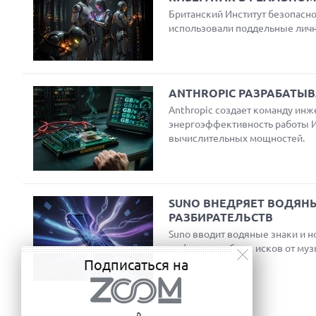
Британский Институт безопасно
использовали поддельные лично
ANTHROPIC РАЗРАБАТЫВ
Anthropic создает команду инж
энергоэффективность работы И
вычислительных мощностей.
SUNO ВНЕДРЯЕТ ВОДЯНЫ
РАЗБИРАТЕЛЬСТВ
Suno вводит водяные знаки и н
на фоне судебных исков от муз
Подписаться на