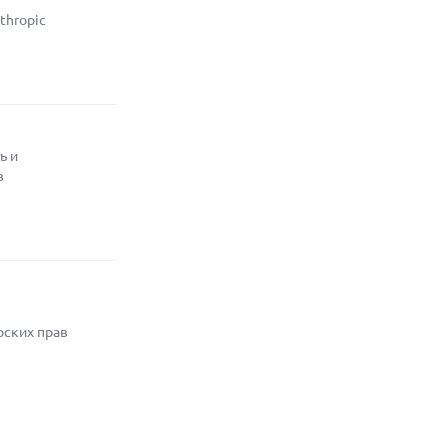
thropic
ь и
в
рских прав