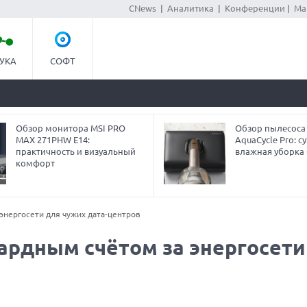
CNews
|
Аналитика
|
Конференции
|
Ма
УКА
СОФТ
Обзор монитора MSI PRO
Обзор пылесоса
MAX 271PHW E14:
AquaCycle Pro: су
практичность и визуальный
влажная уборка 
комфорт
энергосети для чужих дата-центров
ардным счётом за энергосети