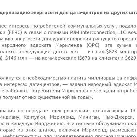
дернизацию энергосети для дата-центров из других шт
щее интересы потребителей коммунальных услуг, подало
(FERC) в связи с планами PJM Interconnection, LLC воз
ацию энергосети для удовлетворения растущего спроса с
я народного адвоката Мэриленда (OPC), эта сумма 
только за следующие десять лет — из них $823 млн пр
), $146 млн — на коммерческих ($673 на клиента) и $62
олкнутся с необходимостью платить миллиарды за инфра
в интересах дата-центров, — заявил народный адвокат 
не работают. Потребители Мэриленда не создали потребно
 получат от них существенной выгоды».
мпания по передаче электроэнергии, охватывающая 13
Индиану, Кентукки, Мэриленд, Мичиган, Нью-Джерси,
ию и Западную Вирджинию. Эта система обслуживает око
торые из этих штатов, включая Мэриленд, размещаю
и инфраструктуры для удовлетворения прогнозируемого 