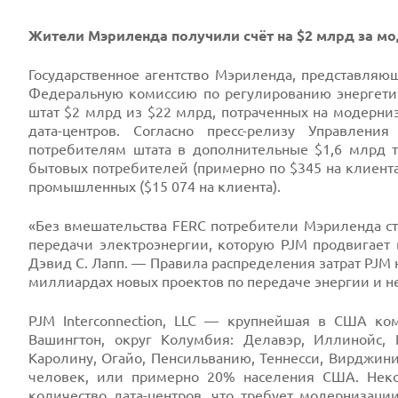
Жители Мэриленда получили счёт на $2 млрд за мо
Prev
Государственное агентство Мэриленда, представляю
Федеральную комиссию по регулированию энергетики 
штат $2 млрд из $22 млрд, потраченных на модерниз
дата-центров. Согласно пресс-релизу Управлени
потребителям штата в дополнительные $1,6 млрд 
бытовых потребителей (примерно по $345 на клиента
промышленных ($15 074 на клиента).
«Без вмешательства FERC потребители Мэриленда ст
Next
передачи электроэнергии, которую PJM продвигает 
Дэвид С. Лапп. — Правила распределения затрат PJM 
миллиардах новых проектов по передаче энергии и не
PJM Interconnection, LLC — крупнейшая в США ко
Вашингтон, округ Колумбия: Делавэр, Иллинойс, 
Каролину, Огайо, Пенсильванию, Теннесси, Вирджин
человек, или примерно 20% населения США. Неко
количество дата-центров, что требует модернизаци