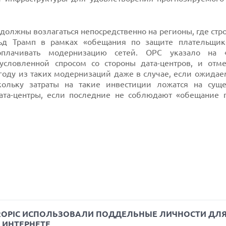
должны возлагаться непосредственно на регионы, где стро
льд Трамп в рамках «обещания по защите плательщик
плачивать модернизацию сетей. OPC указало на 
бусловленной спросом со стороны дата-центров, и отме
году из таких модернизаций даже в случае, если ожидае
скольку затраты на такие инвестиции ложатся на сущ
дата-центры, если последние не соблюдают «обещание 
HROPIC ИСПОЛЬЗОВАЛИ ПОДДЕЛЬНЫЕ ЛИЧНОСТИ ДЛ
 ИНТЕРНЕТЕ