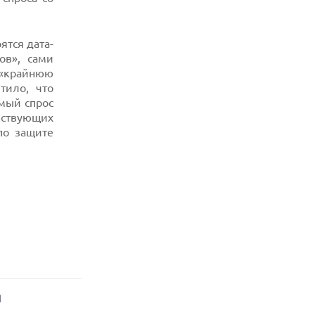
ятся дата-
ов», сами
«крайнюю
тило, что
мый спрос
ествующих
по защите
Я