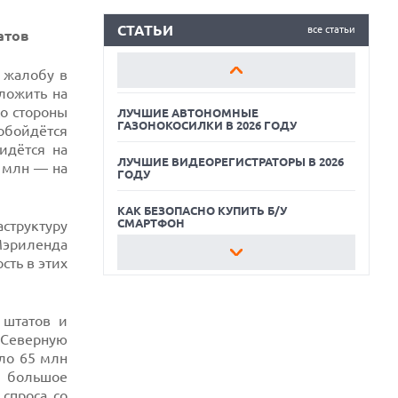
ЛУЧШИЕ ВИДЕОРЕГИСТРАТОРЫ В 2026
ГОДУ
СТАТЬИ
все статьи
атов
КАК БЕЗОПАСНО КУПИТЬ Б/У
 жалобу в
СМАРТФОН
ложить на
о стороны
ЛУЧШИЕ АВТОНОМНЫЕ
ГАЗОНОКОСИЛКИ В 2026 ГОДУ
обойдётся
идётся на
ЛУЧШИЕ ВИДЕОРЕГИСТРАТОРЫ В 2026
9 млн — на
ГОДУ
КАК БЕЗОПАСНО КУПИТЬ Б/У
СМАРТФОН
структуру
Мэриленда
ЛУЧШИЕ АВТОНОМНЫЕ
сть в этих
ГАЗОНОКОСИЛКИ В 2026 ГОДУ
ЛУЧШИЕ ВИДЕОРЕГИСТРАТОРЫ В 2026
 штатов и
ГОДУ
 Северную
ло 65 млн
КАК БЕЗОПАСНО КУПИТЬ Б/У
СМАРТФОН
т большое
спроса со