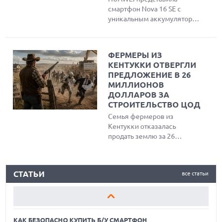
вместо обращения в
смартфон Nova 16 SE с
компанию.
уникальным аккумулятором
емкостью 8500 мАч,
спутниковой связью Beidou
и максимальной защитой
ФЕРМЕРЫ ИЗ
IP69K. Устройство оснащено
КЕНТУККИ ОТВЕРГЛИ
ярким OLED-дисплеем,
ПРЕДЛОЖЕНИЕ В 26
чипсетом Kirin 8020 и
МИЛЛИОНОВ
работает под управлением
ДОЛЛАРОВ ЗА
HarmonyOS 6.1.
СТРОИТЕЛЬСТВО ЦОД
Семья фермеров из
Кентукки отказалась
продать землю за 26
миллионов долларов для
строительства центра
КАК БЕЗОПАСНО КУПИТЬ Б/У СМАРТФОН
обработки данных ИИ,
СТАТЬИ
все статьи
предпочтя сохранить
ОБЗОР ПЫЛЕСОСА DREAME Z40 AQUACYCLE PRO
сельскохозяйственное
наследие и экологию
ОБЗОР МОНИТОРА MSI PRO MAX 271PHW E14
региона.
КАК БЕЗОПАСНО КУПИТЬ Б/У СМАРТФОН