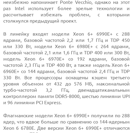
неизбежно напоминает Ponte Vecchio, однако на этот
раз Intel использует более зрелые технологии и
рассчитывает избежать проблем, с которыми
столкнулся предыдущий проект.
В линейку входят модели Xeon 6+ 6990E+ с 288
ядрами, базовой частотой 2,2 или 1,7 ГГц и TDP 450
или 330 Вт, модели Xeon 6+ 6980E+ с 264 ядрами,
базовой частотой 2,1 или 1,6 ГГц и TDP 400 или 300 Вт,
модель Xeon 6+ 6970E+ со 192 ядрами, базовой
частотой 2,3 ГГц и TDP 400 Вт, а также модель Xeon 6+
6960E+ со 144 ядрами, базовой частотой 2,4 ГГц и TDP
330 Вт. Все процессоры оснащены кэшем третьего
уровня объемом от 432 до 576 МБ, максимальной
турбо-частотой 3,2 ГГц, двенадцатиканальным
контроллером памяти DDR5-8000, шестью линиями UPI
и 96 линиями PCI Express.
Флагманские модели Xeon 6+ 6990E+ получили по 288
ядер, что вдвое больше по сравнению со 144-ядерным
Xeon 6 6780E. Две версии Xeon 6+ 6990E+ отличаются