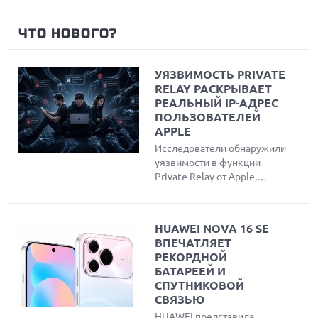
ЧТО НОВОГО?
УЯЗВИМОСТЬ PRIVATE
RELAY РАСКРЫВАЕТ
РЕАЛЬНЫЙ IP-АДРЕС
ПОЛЬЗОВАТЕЛЕЙ
APPLE
Исследователи обнаружили
уязвимости в функции
Private Relay от Apple,
позволяющие
злоумышленникам обойти
защиту и узнать реальный
HUAWEI NOVA 16 SE
IP-адрес пользователей
ВПЕЧАТЛЯЕТ
Safari. Эксперты создали
РЕКОРДНОЙ
инструмент для проверки
БАТАРЕЕЙ И
утечки данных и объяснили
СПУТНИКОВОЙ
причины публичного
СВЯЗЬЮ
разглашения проблемы
HUAWEI представила