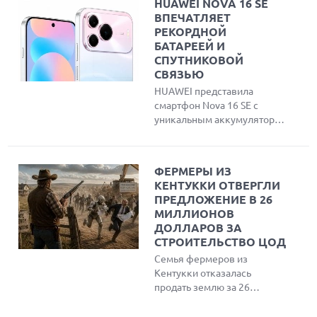
HUAWEI NOVA 16 SE
IP-адрес пользователей
ВПЕЧАТЛЯЕТ
Safari. Эксперты создали
РЕКОРДНОЙ
инструмент для проверки
БАТАРЕЕЙ И
утечки данных и объяснили
СПУТНИКОВОЙ
причины публичного
СВЯЗЬЮ
разглашения проблемы
HUAWEI представила
вместо обращения в
смартфон Nova 16 SE с
компанию.
уникальным аккумулятором
емкостью 8500 мАч,
спутниковой связью Beidou
и максимальной защитой
ФЕРМЕРЫ ИЗ
IP69K. Устройство оснащено
КЕНТУККИ ОТВЕРГЛИ
ярким OLED-дисплеем,
ПРЕДЛОЖЕНИЕ В 26
чипсетом Kirin 8020 и
МИЛЛИОНОВ
работает под управлением
ДОЛЛАРОВ ЗА
HarmonyOS 6.1.
СТРОИТЕЛЬСТВО ЦОД
Семья фермеров из
Кентукки отказалась
продать землю за 26
миллионов долларов для
строительства центра