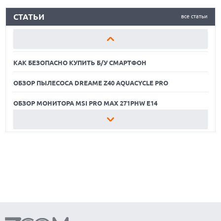
КАК БЕЗОПАСНО КУПИТЬ Б/У СМАРТФОН
обработки данных ИИ,
СТАТЬИ
все статьи
предпочтя сохранить
ОБЗОР ПЫЛЕСОСА DREAME Z40 AQUACYCLE PRO
сельскохозяйственное
наследие и экологию
ОБЗОР МОНИТОРА MSI PRO MAX 271PHW E14
региона.
КАК БЕЗОПАСНО КУПИТЬ Б/У СМАРТФОН
ОБЗОР ПЫЛЕСОСА DREAME Z40 AQUACYCLE PRO
ОБЗОР МОНИТОРА MSI PRO MAX 271PHW E14
КАК БЕЗОПАСНО КУПИТЬ Б/У СМАРТФОН
ОБЗОР ПЫЛЕСОСА DREAME Z40 AQUACYCLE PRO
ОБЗОР МОНИТОРА MSI PRO MAX 271PHW E14