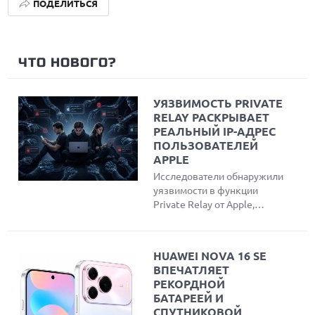
ПОДЕЛИТЬСЯ
ЧТО НОВОГО?
УЯЗВИМОСТЬ PRIVATE
RELAY РАСКРЫВАЕТ
РЕАЛЬНЫЙ IP-АДРЕС
ПОЛЬЗОВАТЕЛЕЙ
APPLE
Исследователи обнаружили
уязвимости в функции
Private Relay от Apple,
позволяющие
злоумышленникам обойти
защиту и узнать реальный
HUAWEI NOVA 16 SE
IP-адрес пользователей
ВПЕЧАТЛЯЕТ
Safari. Эксперты создали
РЕКОРДНОЙ
инструмент для проверки
БАТАРЕЕЙ И
утечки данных и объяснили
СПУТНИКОВОЙ