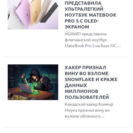
ПРЕДСТАВИЛА
УЛЬТРАЛЕГКИЙ
НОУТБУК MATEBOOK
PRO S С OLED-
ЭКРАНОМ
HUAWEI представила
флагманский ноутбук
MateBook Pro S на базе ОС
HarmonyOS и нового
процессора Kirin XE90.
Устройство отличается
ХАКЕР ПРИЗНАЛ
ультралегким корпусом
ВИНУ ВО ВЗЛОМЕ
весом 798 г, ярким OLED-
SNOWFLAKE И КРАЖЕ
дисплеем с частотой
ДАННЫХ
обновления 120 Гц и
МИЛЛИОНОВ
уникальным физическим
ПОЛЬЗОВАТЕЛЕЙ
переключателем режима
Канадский хакер Коннор
конфиденциальности
Моука признал вину во
Lingdun для защиты от
взломе облачного
посторонних взглядов.
провайдера Snowflake и
краже данных более чем у