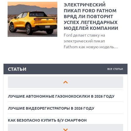
165 компаний, включая
ЭЛЕКТРИЧЕСКИЙ
AT&T и Ticketmaster.
ПИКАП FORD FATHOM
Злоумышленник похитил
ВРЯД ЛИ ПОВТОРИТ
информацию о миллионах
УСПЕХ ЛЕГЕНДАРНЫХ
пользователей, получил
МОДЕЛЕЙ КОМПАНИИ
миллионы долларов выкупа
Ford делает ставку на
и продажи данных на
электрический пикап
черном рынке, теперь он
Fathom как новую модель-
ожидает строгого
бестселлер. Несмотря на
тюремного срока.
привлекательную цену
ЛУЧШИЕ АВТОНОМНЫЕ ГАЗОНОКОСИЛКИ В 2026 ГОДУ
около $30 тыс., аналитики
СТАТЬИ
все статьи
сомневаются в массовом
ЛУЧШИЕ ВИДЕОРЕГИСТРАТОРЫ В 2026 ГОДУ
успехе из-за нишевого
спроса на компактные
КАК БЕЗОПАСНО КУПИТЬ Б/У СМАРТФОН
грузовики, доминирования
SUV и консерватизма
ЛУЧШИЕ АВТОНОМНЫЕ ГАЗОНОКОСИЛКИ В 2026 ГОДУ
покупателей
электромобилей.
ЛУЧШИЕ ВИДЕОРЕГИСТРАТОРЫ В 2026 ГОДУ
КАК БЕЗОПАСНО КУПИТЬ Б/У СМАРТФОН