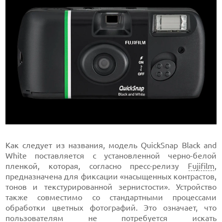
Как следует из названия, модель QuickSnap Black and
White поставляется с установленной черно-белой
пленкой, которая, согласно пресс-релизу
Fujifilm
,
предназначена для фиксации «насыщенных контрастов,
тонов и текстурированной зернистости». Устройство
также совместимо со стандартными процессами
обработки цветных фотографий. Это означает, что
пользователям не потребуется искать