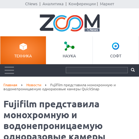
CNews
|
Аналитика
|
Конференции
|
Маркет
ТЕХНИКА
НАУКА
СОФТ
Главная
Новости
Fujifilm представила монохромную и
водонепроницаемую одноразовые камеры QuickSnap
Fujifilm представила
монохромную и
водонепроницаемую
одноразовые камеры