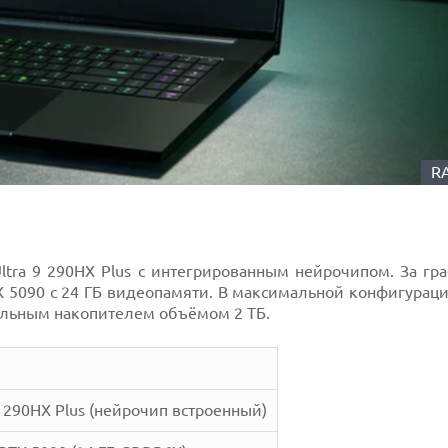
R
 Ultra 9 290HX Plus с интегрированным нейрочипом. За г
X 5090 с 24 ГБ видеопамяти. В максимальной конфигурац
ельным накопителем объёмом 2 ТБ.
 9 290HX Plus (нейрочип встроенный)