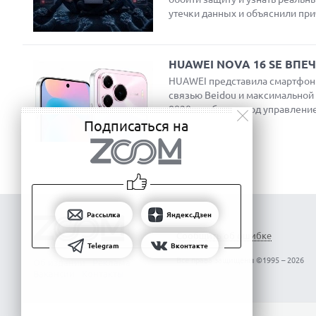
утечки данных и объяснили пр
HUAWEI NOVA 16 SE ВП
HUAWEI представила смартфон 
связью Beidou и максимальной 
8020 и работает под управлени
Подписаться на
Рассылка
Яндекс.Дзен
Сообщить об ошибке
Telegram
Вконтакте
Все права защищены ©1995 – 2026
Об издании
Реклама
Вакансии
Контакты