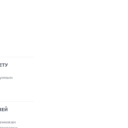
ЕТУ
, умным
ЛЕЙ
ленникам
 проверки