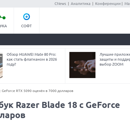
CNews
|
Аналитика
|
Конференции
|
Ма
УКА
СОФТ
Обзор HUAWEI Mate 80 Pro:
Лучшие приложе
как стать флагманом в 2026
защиты и подде
году?
выбор ZOOM
 с GeForce RTX 5090 оценён в 7000 долларов
к Razer Blade 18 с GeForce
лларов