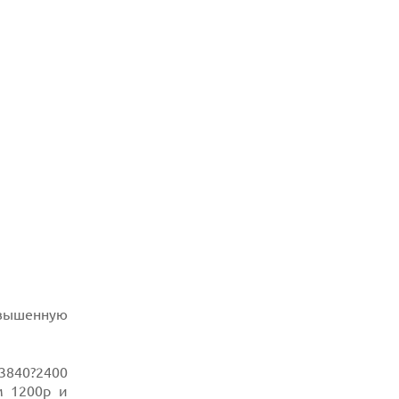
овышенную
 3840?2400
м 1200p и