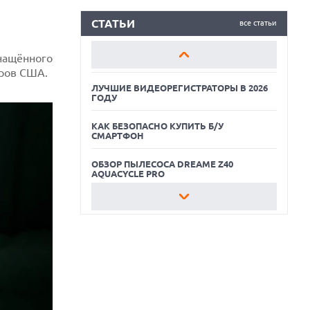
КАК БЕЗОПАСНО КУПИТЬ Б/У
СМАРТФОН
СТАТЬИ
все статьи
ОБЗОР ПЫЛЕСОСА DREAME Z40
снащённого
AQUACYCLE PRO
аров США.
ЛУЧШИЕ ВИДЕОРЕГИСТРАТОРЫ В 2026
ГОДУ
КАК БЕЗОПАСНО КУПИТЬ Б/У
СМАРТФОН
ОБЗОР ПЫЛЕСОСА DREAME Z40
AQUACYCLE PRO
ЛУЧШИЕ ВИДЕОРЕГИСТРАТОРЫ В 2026
ГОДУ
КАК БЕЗОПАСНО КУПИТЬ Б/У
СМАРТФОН
ОБЗОР ПЫЛЕСОСА DREAME Z40
AQUACYCLE PRO