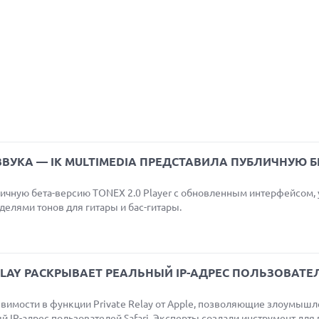
ЗВУКА — IK MULTIMEDIA ПРЕДСТАВИЛА ПУБЛИЧНУЮ Б
бличную бета-версию TONEX 2.0 Player с обновленным интерфейсом
делями тонов для гитары и бас-гитары.
ELAY РАСКРЫВАЕТ РЕАЛЬНЫЙ IP-АДРЕС ПОЛЬЗОВАТЕ
вимости в функции Private Relay от Apple, позволяющие злоумыш
ый IP-адрес пользователей Safari. Эксперты создали инструмент для