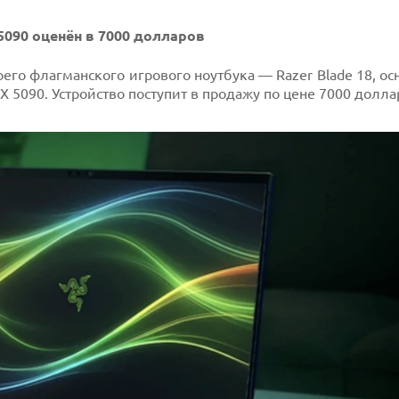
 5090 оценён в 7000 долларов
го флагманского игрового ноутбука — Razer Blade 18, о
 5090. Устройство поступит в продажу по цене 7000 долл