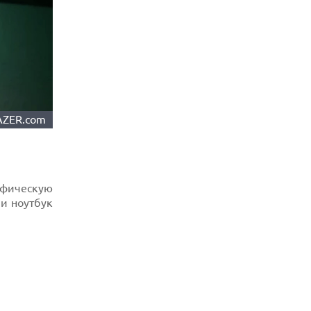
AZER.com
рафическую
ии ноутбук