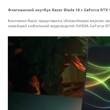
Флагманский ноутбук Razer Blade 18 с GeForce RTX
Prev
Компания Razer представила обновлённую версию свое
новейшей мобильной видеокартой NVIDIA GeForce RTX
Next