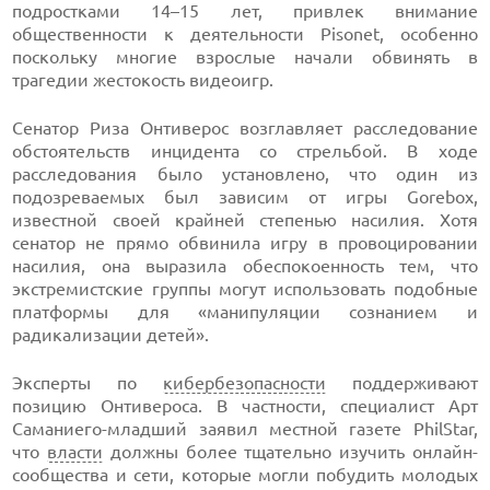
подростками 14–15 лет, привлек внимание
общественности к деятельности Pisonet, особенно
поскольку многие взрослые начали обвинять в
трагедии жестокость видеоигр.
Сенатор Риза Онтиверос возглавляет расследование
обстоятельств инцидента со стрельбой. В ходе
расследования было установлено, что один из
подозреваемых был зависим от игры Gorebox,
известной своей крайней степенью насилия. Хотя
сенатор не прямо обвинила игру в провоцировании
насилия, она выразила обеспокоенность тем, что
экстремистские группы могут использовать подобные
платформы для «манипуляции сознанием и
радикализации детей».
Эксперты по
кибербезопасности
поддерживают
позицию Онтивероса. В частности, специалист Арт
Саманиего-младший заявил местной газете PhilStar,
что
власти
должны более тщательно изучить онлайн-
сообщества и сети, которые могли побудить молодых