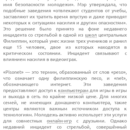
имя безопасности молодежи». Мэр утверждала, что
подобные заведения «отвлекают студентов от учебы,
заставляют их тратить время впустую и даже приводят
некоторых к ситуациям насилия и другим опасностям».
Это решение было принято на фоне недавнего
инцидента со стрельбой в одной из
школ
центральных
Филиппин, который унес жизни трех учеников и ранил
еще 15 человек, двое из которых находятся в
критическом состоянии. Инцидент связывают с
влиянием насилия в видеоиграх.
«Pisonet» — это термин, образованный от слов «peso»,
что означает одну филиппинскую песо, и «net»,
обозначающего интернет. Эти заведения
предоставляют доступ к
компьютерам
для игры в игры
и выхода в сеть по крайне низкой цене. Для многих
семей, не имеющих домашнего компьютера, такие
центры являются важным источником доступа к
технологиям. Молодежь активно использует эти услуги
для совместных
онлайн-игр
с друзьями. Однако
недавний инцидент со стрельбой, совершённый