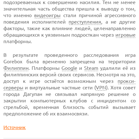
подозреваемых к совершению насилия. Тем не менее
значительная часть общества пришла к выводу о том,
что именно
видеоигры
стали причиной агрессивного
поведения исполнителей
преступления
, а не другие
факторы, такие как влияние людей, целенаправленно
обращающихся к уязвимым подросткам через
игровые
платформы.
В результате проведенного расследования игра
Gorebox была временно запрещена на территории
Филиппин
. Платформы
Google
и
Steam
удалили её из
филиппинских версий своих сервисов. Несмотря на это,
доступ к игре остаётся возможным через
прокси-
серверы
и виртуальные частные сети (
VPN
). Хотя совет
города Дагупан не связывал напрямую решение о
закрытии компьютерных клубов с инцидентом со
стрельбой, временная близость событий вызывает
предположение об их взаимосвязи.
Источник