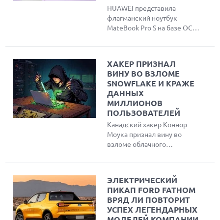
HUAWEI представила
флагманский ноутбук
MateBook Pro S на базе ОС
HarmonyOS и нового
процессора Kirin XE90.
Устройство отличается
ХАКЕР ПРИЗНАЛ
ультралегким корпусом
ВИНУ ВО ВЗЛОМЕ
весом 798 г, ярким OLED-
SNOWFLAKE И КРАЖЕ
дисплеем с частотой
ДАННЫХ
обновления 120 Гц и
МИЛЛИОНОВ
уникальным физическим
ПОЛЬЗОВАТЕЛЕЙ
переключателем режима
Канадский хакер Коннор
конфиденциальности
Моука признал вину во
Lingdun для защиты от
взломе облачного
посторонних взглядов.
провайдера Snowflake и
краже данных более чем у
165 компаний, включая
ЭЛЕКТРИЧЕСКИЙ
AT&T и Ticketmaster.
ПИКАП FORD FATHOM
Злоумышленник похитил
ВРЯД ЛИ ПОВТОРИТ
информацию о миллионах
УСПЕХ ЛЕГЕНДАРНЫХ
пользователей, получил
МОДЕЛЕЙ КОМПАНИИ