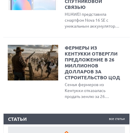
СПУТНИКОВОЙ
причины публичного
СВЯЗЬЮ
разглашения проблемы
HUAWEI представила
вместо обращения в
смартфон Nova 16 SE с
компанию.
уникальным аккумулятором
емкостью 8500 мАч,
спутниковой связью Beidou
и максимальной защитой
ФЕРМЕРЫ ИЗ
IP69K. Устройство оснащено
КЕНТУККИ ОТВЕРГЛИ
ярким OLED-дисплеем,
ПРЕДЛОЖЕНИЕ В 26
чипсетом Kirin 8020 и
МИЛЛИОНОВ
работает под управлением
ДОЛЛАРОВ ЗА
HarmonyOS 6.1.
СТРОИТЕЛЬСТВО ЦОД
Семья фермеров из
Кентукки отказалась
продать землю за 26
миллионов долларов для
строительства центра
КАК БЕЗОПАСНО КУПИТЬ Б/У СМАРТФОН
обработки данных ИИ,
СТАТЬИ
все статьи
предпочтя сохранить
ОБЗОР ПЫЛЕСОСА DREAME Z40 AQUACYCLE PRO
сельскохозяйственное
наследие и экологию