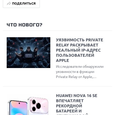
ПОДЕЛИТЬСЯ
ЧТО НОВОГО?
УЯЗВИМОСТЬ PRIVATE
RELAY РАСКРЫВАЕТ
РЕАЛЬНЫЙ IP-АДРЕС
ПОЛЬЗОВАТЕЛЕЙ
APPLE
Исследователи обнаружили
уязвимости в функции
Private Relay от Apple,
позволяющие
злоумышленникам обойти
защиту и узнать реальный
HUAWEI NOVA 16 SE
IP-адрес пользователей
ВПЕЧАТЛЯЕТ
Safari. Эксперты создали
РЕКОРДНОЙ
инструмент для проверки
БАТАРЕЕЙ И
утечки данных и объяснили