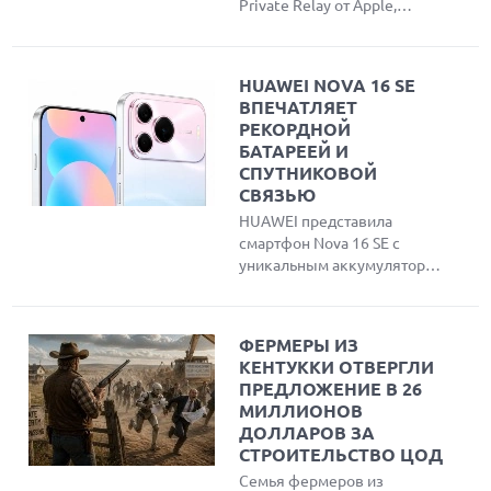
Private Relay от Apple,
позволяющие
злоумышленникам обойти
защиту и узнать реальный
HUAWEI NOVA 16 SE
IP-адрес пользователей
ВПЕЧАТЛЯЕТ
Safari. Эксперты создали
РЕКОРДНОЙ
инструмент для проверки
БАТАРЕЕЙ И
утечки данных и объяснили
СПУТНИКОВОЙ
причины публичного
СВЯЗЬЮ
разглашения проблемы
HUAWEI представила
вместо обращения в
смартфон Nova 16 SE с
компанию.
уникальным аккумулятором
емкостью 8500 мАч,
спутниковой связью Beidou
и максимальной защитой
ФЕРМЕРЫ ИЗ
IP69K. Устройство оснащено
КЕНТУККИ ОТВЕРГЛИ
ярким OLED-дисплеем,
ПРЕДЛОЖЕНИЕ В 26
чипсетом Kirin 8020 и
МИЛЛИОНОВ
работает под управлением
ДОЛЛАРОВ ЗА
HarmonyOS 6.1.
СТРОИТЕЛЬСТВО ЦОД
Семья фермеров из