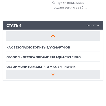
Кентукки отказалась
продать землю за 26
миллионов долларов для
строительства центра
КАК БЕЗОПАСНО КУПИТЬ Б/У СМАРТФОН
обработки данных ИИ,
СТАТЬИ
все статьи
предпочтя сохранить
ОБЗОР ПЫЛЕСОСА DREAME Z40 AQUACYCLE PRO
сельскохозяйственное
наследие и экологию
ОБЗОР МОНИТОРА MSI PRO MAX 271PHW E14
региона.
КАК БЕЗОПАСНО КУПИТЬ Б/У СМАРТФОН
ОБЗОР ПЫЛЕСОСА DREAME Z40 AQUACYCLE PRO
ОБЗОР МОНИТОРА MSI PRO MAX 271PHW E14
КАК БЕЗОПАСНО КУПИТЬ Б/У СМАРТФОН
ОБЗОР ПЫЛЕСОСА DREAME Z40 AQUACYCLE PRO
ОБЗОР МОНИТОРА MSI PRO MAX 271PHW E14