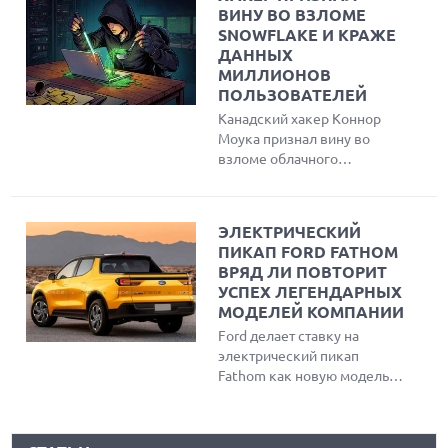
ультралегким корпусом
ВИНУ ВО ВЗЛОМЕ
весом 798 г, ярким OLED-
SNOWFLAKE И КРАЖЕ
дисплеем с частотой
ДАННЫХ
обновления 120 Гц и
МИЛЛИОНОВ
уникальным физическим
ПОЛЬЗОВАТЕЛЕЙ
переключателем режима
Канадский хакер Коннор
конфиденциальности
Моука признал вину во
Lingdun для защиты от
взломе облачного
посторонних взглядов.
провайдера Snowflake и
краже данных более чем у
165 компаний, включая
ЭЛЕКТРИЧЕСКИЙ
AT&T и Ticketmaster.
ПИКАП FORD FATHOM
Злоумышленник похитил
ВРЯД ЛИ ПОВТОРИТ
информацию о миллионах
УСПЕХ ЛЕГЕНДАРНЫХ
пользователей, получил
МОДЕЛЕЙ КОМПАНИИ
миллионы долларов выкупа
Ford делает ставку на
и продажи данных на
электрический пикап
черном рынке, теперь он
Fathom как новую модель-
ожидает строгого
бестселлер. Несмотря на
тюремного срока.
привлекательную цену
ЛУЧШИЕ АВТОНОМНЫЕ ГАЗОНОКОСИЛКИ В 2026 ГОДУ
около $30 тыс., аналитики