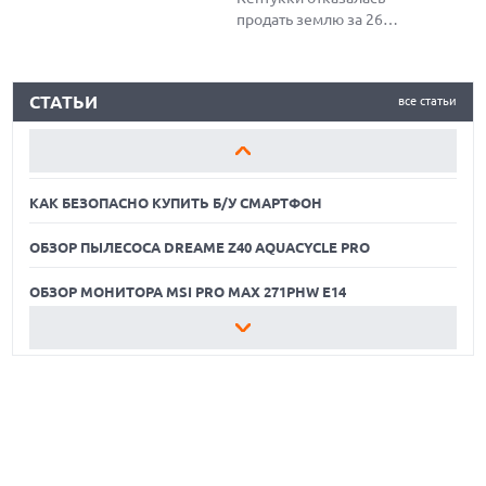
продать землю за 26
миллионов долларов для
строительства центра
КАК БЕЗОПАСНО КУПИТЬ Б/У СМАРТФОН
обработки данных ИИ,
СТАТЬИ
все статьи
предпочтя сохранить
ОБЗОР ПЫЛЕСОСА DREAME Z40 AQUACYCLE PRO
сельскохозяйственное
наследие и экологию
ОБЗОР МОНИТОРА MSI PRO MAX 271PHW E14
региона.
КАК БЕЗОПАСНО КУПИТЬ Б/У СМАРТФОН
ОБЗОР ПЫЛЕСОСА DREAME Z40 AQUACYCLE PRO
ОБЗОР МОНИТОРА MSI PRO MAX 271PHW E14
КАК БЕЗОПАСНО КУПИТЬ Б/У СМАРТФОН
ОБЗОР ПЫЛЕСОСА DREAME Z40 AQUACYCLE PRO
ОБЗОР МОНИТОРА MSI PRO MAX 271PHW E14