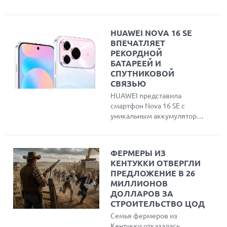
позволяющие
злоумышленникам обойти
защиту и узнать реальный
HUAWEI NOVA 16 SE
IP-адрес пользователей
ВПЕЧАТЛЯЕТ
Safari. Эксперты создали
РЕКОРДНОЙ
инструмент для проверки
БАТАРЕЕЙ И
утечки данных и объяснили
СПУТНИКОВОЙ
причины публичного
СВЯЗЬЮ
разглашения проблемы
HUAWEI представила
вместо обращения в
смартфон Nova 16 SE с
компанию.
уникальным аккумулятором
емкостью 8500 мАч,
спутниковой связью Beidou
и максимальной защитой
ФЕРМЕРЫ ИЗ
IP69K. Устройство оснащено
КЕНТУККИ ОТВЕРГЛИ
ярким OLED-дисплеем,
ПРЕДЛОЖЕНИЕ В 26
чипсетом Kirin 8020 и
МИЛЛИОНОВ
работает под управлением
ДОЛЛАРОВ ЗА
HarmonyOS 6.1.
СТРОИТЕЛЬСТВО ЦОД
Семья фермеров из
Кентукки отказалась