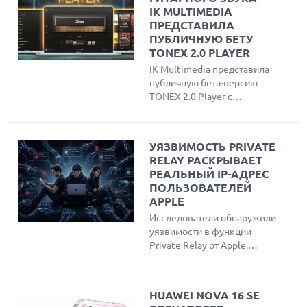
IK MULTIMEDIA
ПРЕДСТАВИЛА
ПУБЛИЧНУЮ БЕТУ
TONEX 2.0 PLAYER
IK Multimedia представила
публичную бета-версию
TONEX 2.0 Player с
обновленным
интерфейсом, умным
поиском и до 220 новыми
УЯЗВИМОСТЬ PRIVATE
AI-моделями тонов для
RELAY РАСКРЫВАЕТ
гитары и бас-гитары.
РЕАЛЬНЫЙ IP-АДРЕС
ПОЛЬЗОВАТЕЛЕЙ
APPLE
Исследователи обнаружили
уязвимости в функции
Private Relay от Apple,
позволяющие
злоумышленникам обойти
защиту и узнать реальный
HUAWEI NOVA 16 SE
IP-адрес пользователей