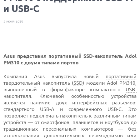
и USB-C
3 июля 2026
Asus представил портативный SSD-накопитель Adol
PM310 с двумя типами портов
Компания Asus выпустила новый
портативный
твердотельный накопитель (
SSD
) модели Adol PM310,
выполненный в форм-факторе компактного
USB-
накопителя
. Ключевой особенностью устройства
является наличие двух интерфейсных разъемов:
стандартного
USB-A
и современного USB-C. Это
позволяет подключать накопитель к различным типам
устройств — от
смартфонов
,
планшетов
и
ноутбуков
до
традиционных персональных компьютеров — без
использования дополнительных переходников или