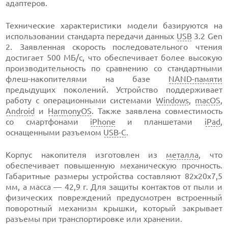
адаптеров.
Технические характеристики модели базируются на
использовании стандарта передачи данных
USB
3.2 Gen
2. Заявленная скорость последовательного чтения
достигает 500 МБ/с, что обеспечивает более высокую
производительность по сравнению со стандартными
флеш-накопителями на базе
NAND-памяти
предыдущих поколений. Устройство поддерживает
работу с операционными системами
Windows
,
macOS
,
Android
и
HarmonyOS
. Также заявлена совместимость
со смартфонами
iPhone
и планшетами
iPad
,
оснащенными разъемом
USB-C
.
Корпус накопителя изготовлен из
металла
, что
обеспечивает повышенную механическую прочность.
Габаритные размеры устройства составляют 82х20х7,5
мм, а масса — 42,9 г. Для защиты контактов от пыли и
физических повреждений предусмотрен встроенный
поворотный механизм крышки, который закрывает
разъемы при транспортировке или хранении.