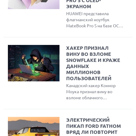
PRO S С OLED-
ЭКРАНОМ
HUAWEI представила
флагманский ноутбук
MateBook Pro S на базе ОС
HarmonyOS и нового
процессора Kirin XE90.
Устройство отличается
ХАКЕР ПРИЗНАЛ
ультралегким корпусом
ВИНУ ВО ВЗЛОМЕ
весом 798 г, ярким OLED-
SNOWFLAKE И КРАЖЕ
дисплеем с частотой
ДАННЫХ
обновления 120 Гц и
МИЛЛИОНОВ
уникальным физическим
ПОЛЬЗОВАТЕЛЕЙ
переключателем режима
Канадский хакер Коннор
конфиденциальности
Моука признал вину во
Lingdun для защиты от
взломе облачного
посторонних взглядов.
провайдера Snowflake и
краже данных более чем у
165 компаний, включая
ЭЛЕКТРИЧЕСКИЙ
AT&T и Ticketmaster.
ПИКАП FORD FATHOM
Злоумышленник похитил
ВРЯД ЛИ ПОВТОРИТ
информацию о миллионах