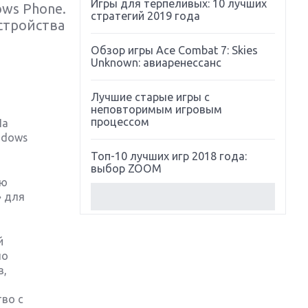
Игры для терпеливых: 10 лучших
ows Phone.
стратегий 2019 года
стройства
Обзор игры Ace Combat 7: Skies
Unknown: авиаренессанс
Лучшие старые игры с
неповторимым игровым
процессом
На
ndows
Топ-10 лучших игр 2018 года:
выбор ZOOM
ую
» для
Обзор Red Dead Redemption 2:
действительно игра года?
й
Первый в России обзор игры
по
Starlink: Battle For Atlas
в,
Обзор игры Forza Horizon 4:
во с