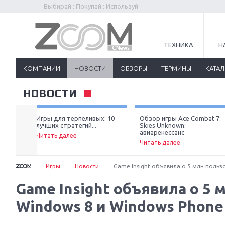
Выбирай : Покупай : Используй
ТЕХНИКА
Н
КОМПАНИИ
НОВОСТИ
ОБЗОРЫ
ТЕРМИНЫ
КАТА
НОВОСТИ
ьзя
Игры для терпеливых: 10
Обзор игры Ace Combat 7:
лучших стратегий...
Skies Unknown:
авиаренессанс
Читать далее
Читать далее
Игры
Новости
Game Insight объявила о 5 млн пользо
Game Insight объявила о 5 
Windows 8 и Windows Phone