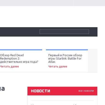
Крупнейшие релизы мая: Nintendo,
Microsoft и Sony
Обзор Red Dead
Первый в России обзор
Обзор
Новинки для Nintendo Switch:
Redemption 2:
игры Starlink: Battle For
4: ве
Next
действительно игра года?
Atlas
Labo, South Park и ремастер Dark
Читат
Souls
Читать далее
Читать далее
God Of War: тотальный
перезапуск серии
на
НОВОСТИ
все новости
Far Cry 5: хвалить нельзя ругать