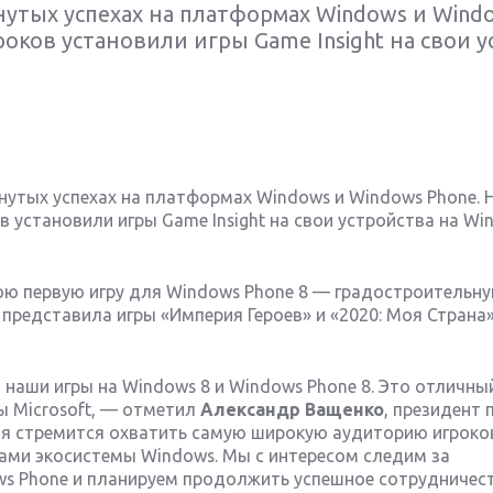
нутых успехах на платформах Windows и Wind
оков установили игры Game Insight на свои у
гнутых успехах на платформах Windows и Windows Phone. 
в установили игры Game Insight на свои устройства на Wi
свою первую игру для Windows Phone 8 — градостроительн
представила игры «Империя Героев» и «2020: Моя Страна
 наши игры на Windows 8 и Windows Phone 8. Это отличны
 Microsoft, — отметил
Александр Ващенко
, президент 
ния стремится охватить самую широкую аудиторию игроко
ами экосистемы Windows. Мы с интересом следим за
ws Phone и планируем продолжить успешное сотрудничест