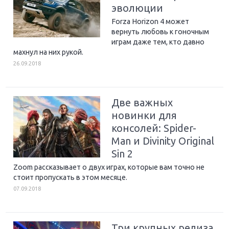
эволюции
Forza Horizon 4 может
вернуть любовь к гоночным
играм даже тем, кто давно
махнул на них рукой.
26.09.2018
Две важных
новинки для
консолей: Spider-
Man и Divinity Original
Sin 2
Zoom рассказывает о двух играх, которые вам точно не
стоит пропускать в этом месяце.
07.09.2018
Три крупных релиза