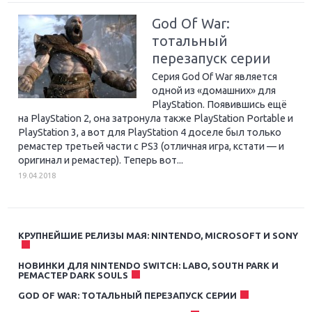
God Of War:
тотальный
перезапуск серии
Серия God Of War является
одной из «домашних» для
PlayStation. Появившись ещё
на PlayStation 2, она затронула также PlayStation Portable и
PlayStation 3, а вот для PlayStation 4 доселе был только
ремастер третьей части с PS3 (отличная игра, кстати — и
оригинал и ремастер). Теперь вот...
19.04.2018
КРУПНЕЙШИЕ РЕЛИЗЫ МАЯ: NINTENDO, MICROSOFT И SONY
НОВИНКИ ДЛЯ NINTENDO SWITCH: LABO, SOUTH PARK И
РЕМАСТЕР DARK SOULS
GOD OF WAR: ТОТАЛЬНЫЙ ПЕРЕЗАПУСК СЕРИИ