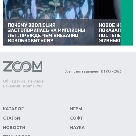
ПОЧЕМУ ЭВОЛЮЦИЯ
НОВОЕ ИССЛЕ
ЗАСТОПОРИЛАСЬ НА МИЛЛИОНЫ
ПОКАЗАЛО, ЧТ
ЛЕТ, ПРЕЖДЕ ЧЕМ ВНЕЗАПНО
ПОСТЕПЕННО З
ВОЗОБНОВИТЬСЯ?
ЖИЗНЬЮ
Все права защищены ©1995 – 2026
Об издании
Реклама
Вакансии
Контакты
КАТАЛОГ
ИГРЫ
СТАТЬИ
СОФТ
НОВОСТИ
НАУКА