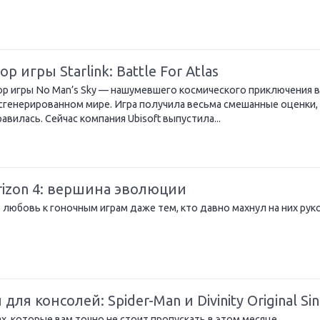
 игры Starlink: Battle For Atlas
ор игры No Man’s Sky — нашумевшего космического приключения в
сгенерированном мире. Игра получила весьма смешанные оценки,
вилась. Сейчас компания Ubisoft выпустила...
rizon 4: вершина эволюции
 любовь к гоночным играм даже тем, кто давно махнул на них руко
я консолей: Spider-Man и Divinity Original Sin
х, которые вам точно не стоит пропускать в этом месяце.