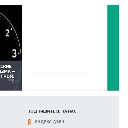
СКИЕ
ОБНАР
ИЗМА —
СУЩЕС
СТРОЯ,
ПРОДО
ТОГО, 
ЧАСТИ
ПОДПИШИТЕСЬ НА НАС
ЯНДЕКС.ДЗЕН