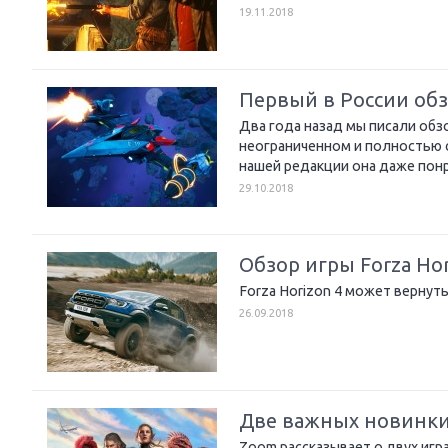
19.11.2018
Первый в России обзор
Два года назад мы писали обз
неограниченном и полностью 
нашей редакции она даже понра
29.10.2018
Обзор игры Forza Ho
Forza Horizon 4 может вернуть
26.09.2018
Две важных новинки дл
Zoom рассказывает о двух игра