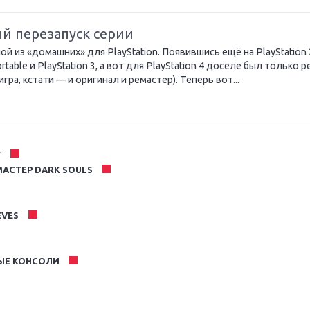
ый перезапуск серии
ой из «домашних» для PlayStation. Появившись ещё на PlayStation 
rtable и PlayStation 3, а вот для PlayStation 4 доселе был только 
игра, кстати — и оригинал и ремастер). Теперь вот...
Y
МАСТЕР DARK SOULS
EVES
ЫЕ КОНСОЛИ