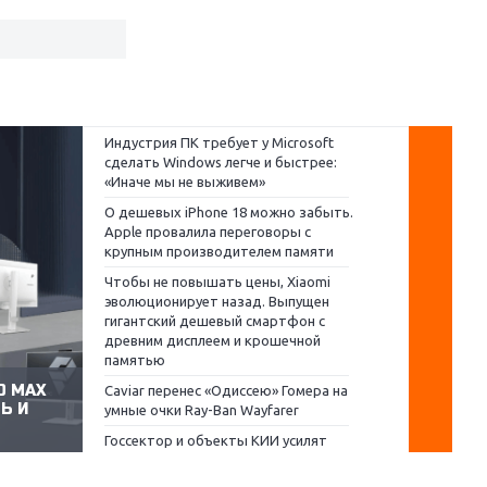
Индустрия ПК требует у Microsoft
сделать Windows легче и быстрее:
«Иначе мы не выживем»
О дешевых iPhone 18 можно забыть.
Apple провалила переговоры с
крупным производителем памяти
Чтобы не повышать цены, Xiaomi
эволюционирует назад. Выпущен
гигантский дешевый смартфон с
древним дисплеем и крошечной
памятью
O MAX
ОБЗОР 
Caviar перенес «Одиссею» Гомера на
Ь И
ДОСТУ
умные очки Ray-Ban Wayfarer
ДОМАШ
Госсектор и объекты КИИ усилят
защиту данных с СХД Atlas.SM и
защищенной ОС «ОСнова»