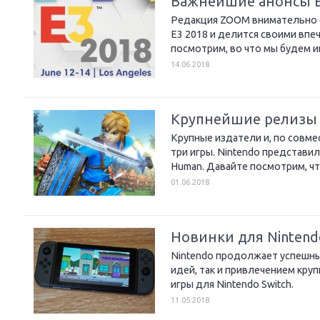
Важнейшие анонсы E
Редакция ZOOM внимательно с
E3 2018 и делится своими впе
посмотрим, во что мы будем иг
14.06.2018
Крупнейшие релизы ма
Крупные издатели и, по совме
три игры. Nintendo представила 
Human. Давайте посмотрим, чт
01.06.2018
Новинки для Nintendo 
Nintendo продолжает успешны
идей, так и привлечением кру
игры для Nintendo Switch.
11.05.2018