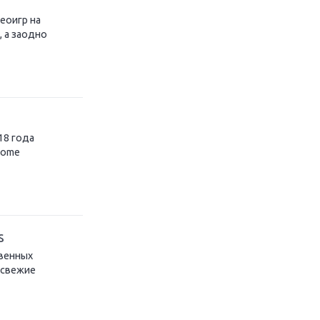
еоигр на
, а заодно
18 года
ecome
s
твенных
 свежие