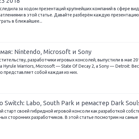
3 2018
ледила за ходом презентаций крупнейших компаний в сфере вид
чатлениями в этой статье. Давайте разберём каждую презентацию
рать в ближайшее...
я: Nintendo, Microsoft и Sony
стительству, разработчики игровых консолей, выпустили в мае 20
Hyrule Warriors, Microsoft — State Of Decay 2, а Sony — Detroit: B
о представляет собой каждая из них.
Switch: Labo, South Park и ремастер Dark Soul
й старт своей гибридной игровой консоли как разработкой собс
пных сторонних разработчиков. В этой статье посмотрим на самые