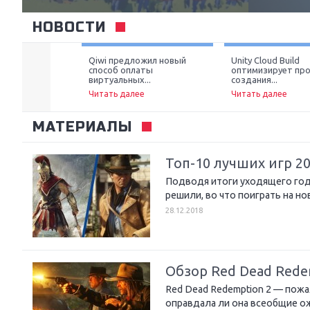
НОВОСТИ
Qiwi предложил новый
Unity Cloud Build
способ оплаты
оптимизирует про
е
виртуальных...
создания...
Читать далее
Читать далее
МАТЕРИАЛЫ
Топ-10 лучших игр 2
Подводя итоги уходящего года
решили, во что поиграть на н
28.12.2018
Обзор Red Dead Rede
Red Dead Redemption 2 — пожал
оправдала ли она всеобщие о