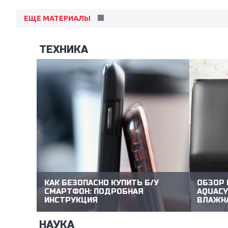
ЕЩЕ МАТЕРИАЛЫ
ТЕХНИКА
Next
ого
ляют
на
ое
КАК БЕЗОПАСНО КУПИТЬ Б/У
ОБЗОР 
в
СМАРТФОН: ПОДРОБНАЯ
AQUACY
ИНСТРУКЦИЯ
ВЛАЖНА
екс
НАУКА