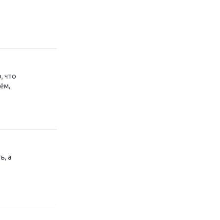
, что
ём,
ь, а