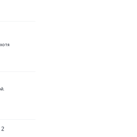
 хотя
й.
 2