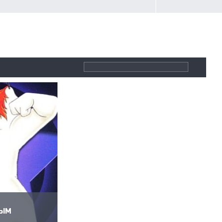
С
ВЫМ