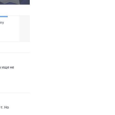
iny
ViewSonic оснастит
Рынок мобильных игр в
профессионалов
России вырос в 9 раз
xt
киберспорта Epsilon...
Читать далее
Читать далее
ы еще не
т. Но